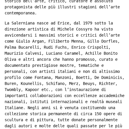
storico dell’arte, critico, curatore e assoluto
protagonista delle più illustri stagioni dell’arte
contemporanea.
La Salerniana nasce ad Erice, dal 1979 sotto la
direzione artistica di Michele Cossyro ha visto
avvicendarsi i massimi storici e critici dell’arte
come Giulio Argan, Filiberto Menna, Gillo Dorfles,
Palma Bucarelli, Rudi Fuchs, Enrico Crispolti,
Maurizio Calvesi, Luciano Caramel, Achille Bonito
Oliva e altri ancora che hanno promosso, curato e
documentato prestigiose mostre, tematiche e
personali, con artisti italiani e non di altissimo
profilo come Fontana, Manzoni, Boetti, De Dominicis,
Buren, Kounellis, Schifano, Merz, Beuys, Richter,
Twombly, Kapoor etc., con l’instaurazione di
importanti collaborazioni con eccellenze accademiche
nazionali, istituti internazionali e realtà museali
Italiane. Negli anni si è venuta costituendo una
collezione storica permanente di circa 150 opere di
scultura e di pittura, tutte donate personalmente
dagli autori e molte delle quali passate per le più