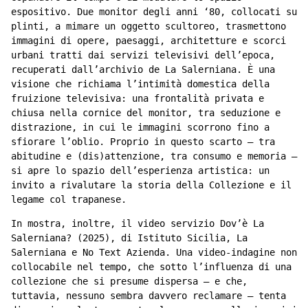
espositivo. Due monitor degli anni ‘80, collocati su
plinti, a mimare un oggetto scultoreo, trasmettono
immagini di opere, paesaggi, architetture e scorci
urbani tratti dai servizi televisivi dell’epoca,
recuperati dall’archivio de La Salerniana. È una
visione che richiama l’intimità domestica della
fruizione televisiva: una frontalità privata e
chiusa nella cornice del monitor, tra seduzione e
distrazione, in cui le immagini scorrono fino a
sfiorare l’oblio. Proprio in questo scarto – tra
abitudine e (dis)attenzione, tra consumo e memoria –
si apre lo spazio dell’esperienza artistica: un
invito a rivalutare la storia della Collezione e il
legame col trapanese.
In mostra, inoltre, il video servizio Dov’è La
Salerniana? (2025), di Istituto Sicilia, La
Salerniana e No Text Azienda. Una video-indagine non
collocabile nel tempo, che sotto l’influenza di una
collezione che si presume dispersa – e che,
tuttavia, nessuno sembra davvero reclamare – tenta