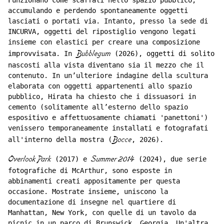
Funzionano come scaffali nello spazio pubblico,
accumulando e perdendo spontaneamente oggetti
lasciati o portati via. Intanto, presso la sede di
INCURVA, oggetti del ripostiglio vengono legati
insieme con elastici per creare una composizione
improvvisata. In
Bubblegum
(2026), oggetti di solito
nascosti alla vista diventano sia il mezzo che il
contenuto. In un’ulteriore indagine della scultura
elaborata con oggetti appartenenti allo spazio
pubblico, Hirata ha chiesto che i dissuasori in
cemento (solitamente all’esterno dello spazio
espositivo e affettuosamente chiamati 'panettoni')
venissero temporaneamente installati e fotografati
all'interno della mostra (
Bocce
, 2026).
Overlook Park
(2017) e
Summer 2014
(2024), due serie
fotografiche di McArthur, sono esposte in
abbinamenti creati appositamente per questa
occasione. Mostrate insieme, uniscono la
documentazione di insegne nel quartiere di
Manhattan, New York, con quelle di un tavolo da
picnic in un parco di Brunswick, Georgia. Un'altra