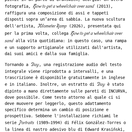
fotografia,
How to get a wheelchair over sand
(2013),
raffigura una composizione di assi e tappeti
disposti sopra un’area di sabbia. La nuova scultura
dell'artista,
Kilometer Ramp
(2026), presentata qui
per la prima volta, collega
How to get a wheelchair over
sand
alla vita quotidiana: in questo caso, una rampa
e un supporto artigianale utilizzati dall'artista,
dai suoi amici e dalla sua famiglia.
Tornando a
Day
, una registrazione audio del testo
integrale viene riprodotta a intervalli, e una
trascrizione è disponibile gratuitamente in inglese
e in italiano. Inoltre, un estratto di
Day
è stato
dipinto a mano direttamente sulle pareti di INCURVA,
dove possibile. Come testo attorno al quale ci si
deve muovere per leggerlo, questo adattamento
specifico determina un cambio di posizione e
prospettiva. Sebbene l'installazione richiami le
serie
Portraits
(1989–1994) di Félix González-Torres o
la linea di nastro adesivo blu di Edward Krasiński,