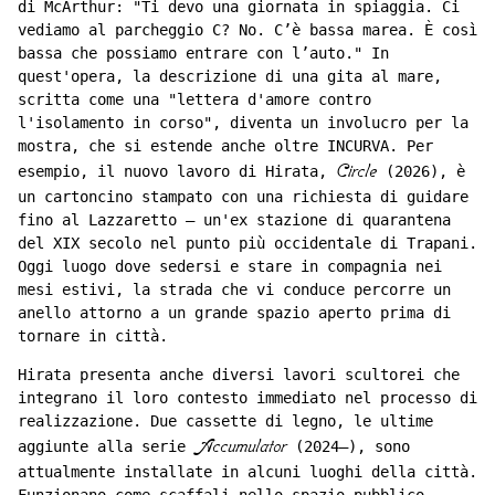
di McArthur: "Ti devo una giornata in spiaggia. Ci
vediamo al parcheggio C? No. C’è bassa marea. È così
bassa che possiamo entrare con l’auto." In
quest'opera, la descrizione di una gita al mare,
scritta come una "lettera d'amore contro
l'isolamento in corso", diventa un involucro per la
mostra, che si estende anche oltre INCURVA. Per
esempio, il nuovo lavoro di Hirata,
Circle
(2026), è
un cartoncino stampato con una richiesta di guidare
fino al Lazzaretto – un'ex stazione di quarantena
del XIX secolo nel punto più occidentale di Trapani.
Oggi luogo dove sedersi e stare in compagnia nei
mesi estivi, la strada che vi conduce percorre un
anello attorno a un grande spazio aperto prima di
tornare in città.
Hirata presenta anche diversi lavori scultorei che
integrano il loro contesto immediato nel processo di
realizzazione. Due cassette di legno, le ultime
aggiunte alla serie
Accumulator
(2024–), sono
attualmente installate in alcuni luoghi della città.